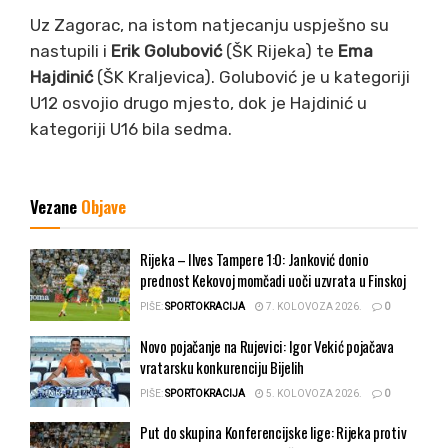
Uz Zagorac, na istom natjecanju uspješno su
nastupili i
Erik Golubović
(ŠK Rijeka) te
Ema
Hajdinić
(ŠK Kraljevica). Golubović je u kategoriji
U12 osvojio drugo mjesto, dok je Hajdinić u
kategoriji U16 bila sedma.
Vezane
Objave
Rijeka – Ilves Tampere 1:0: Janković donio
prednost Kekovoj momčadi uoči uzvrata u Finskoj
PIŠE:
SPORTOKRACIJA
7. KOLOVOZA 2026.
0
Novo pojačanje na Rujevici: Igor Vekić pojačava
vratarsku konkurenciju Bijelih
PIŠE:
SPORTOKRACIJA
5. KOLOVOZA 2026.
0
Put do skupina Konferencijske lige: Rijeka protiv