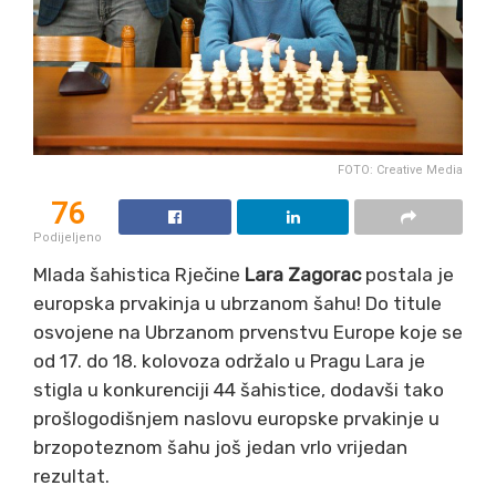
FOTO: Creative Media
76
Podijeljeno
Mlada šahistica Rječine
Lara Zagorac
postala je
europska prvakinja u ubrzanom šahu! Do titule
osvojene na Ubrzanom prvenstvu Europe koje se
od 17. do 18. kolovoza održalo u Pragu Lara je
stigla u konkurenciji 44 šahistice, dodavši tako
prošlogodišnjem naslovu europske prvakinje u
brzopoteznom šahu još jedan vrlo vrijedan
rezultat.