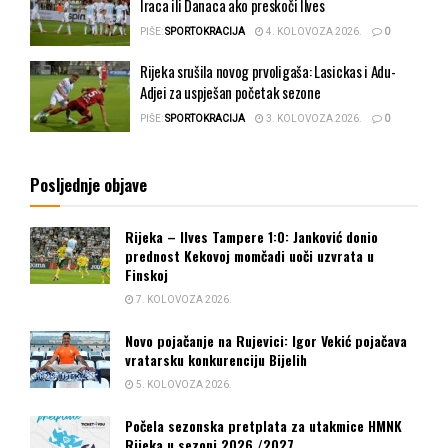
Iraca ili Danaca ako preskoči Ilves
PIŠE:
SPORTOKRACIJA
4. KOLOVOZA 2026.
0
Rijeka srušila novog prvoligaša: Lasickas i Adu-
Adjei za uspješan početak sezone
PIŠE:
SPORTOKRACIJA
3. KOLOVOZA 2026.
0
Posljednje objave
Rijeka – Ilves Tampere 1:0: Janković donio
prednost Kekovoj momčadi uoči uzvrata u
Finskoj
7. KOLOVOZA 2026.
Novo pojačanje na Rujevici: Igor Vekić pojačava
vratarsku konkurenciju Bijelih
5. KOLOVOZA 2026.
Počela sezonska pretplata za utakmice HMNK
Rijeka u sezoni 2026./2027.